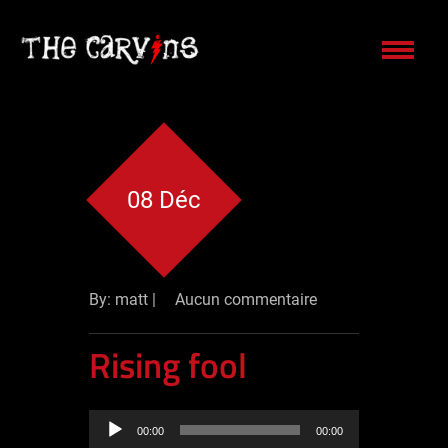
08 Déc
By: matt |
Aucun commentaire
Rising fool
Lecteur
00:00
00:00