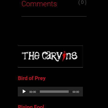
( 0 )
Comments
Bird of Prey
Lecteur
00:00
00:00
audio
Rising Fool